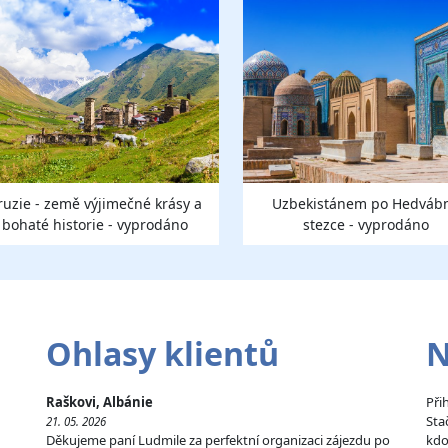
ruzie - země výjimečné krásy a
Uzbekistánem po Hedváb
bohaté historie - vyprodáno
stezce - vyprodáno
Ohlasy klientů
N
Raškovi, Albánie
Při
Sta
21. 05. 2026
Děkujeme paní Ludmile za perfektní organizaci zájezdu po
kdo