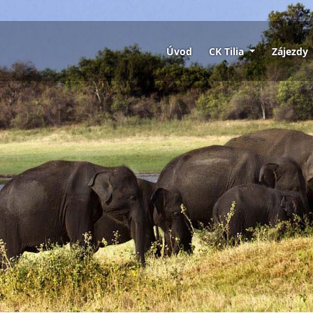
Úvod
CK Tilia
Zájezdy