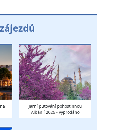
 zájezdů
lná
Jarní putování pohostinnou
Albánií 2026 - vyprodáno