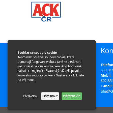
Kon
Souhlas se soubory cookie
Tento web používá soubory cookie, které
pomáhají fungování webu a také ke sledování
Telefon
Cestovní kancelář TILIA
vaší interakce s naším webem. Abychom však
530 31
zajistili co nejlepší uživatelský zážitek, povolte
U Hřiště 196/11,
Mobil:
konkrétní soubory cookie v Nastavení a klikněte
625 00 Brno
na Přijmout..
602 85
E-mail:
tilia@ck
Předvolby
Odmítnout
Příjmout vše