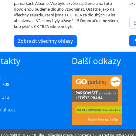
památkách Albánie. Vše bylo skvěle zajištěno a na tuto
exc
dovolenou budeme dlouho vzpomínat. Ostatně jako na
všechny zájezdy, které jsme s CK TILIA za dlouhých 19 let
absolvovali. Všechny byly úžasné !!!! Doporučujeme všem,
kdo ještě s CK TILIA nikde nebyli.
Zobrazit všechny ohlasy
takty
Další odkazy
:
1 708
1 313
-tilia.cz
Copyright © 2022 CK Tilia | Všechna práva vyhrazena | Created by
SPWeb s.r.o.