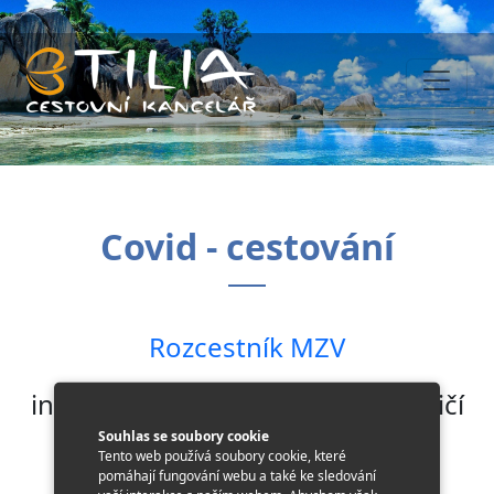
Covid - cestování
Rozcestník MZV
informace o cestování do zahraničí
Souhlas se soubory cookie
uspořádané podle abecedy
Tento web používá soubory cookie, které
pomáhají fungování webu a také ke sledování