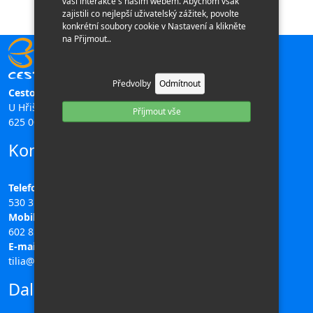
vaší interakce s naším webem. Abychom však
zajistili co nejlepší uživatelský zážitek, povolte
konkrétní soubory cookie v Nastavení a klikněte
na Přijmout..
Předvolby
Odmítnout
Cestovní kancelář TILIA
U Hřiště 196/11,
Příjmout vše
625 00 Brno
Kontakty
Telefon:
530 311 708
Mobil:
602 851 313
E-mail:
tilia@ck-tilia.cz
Další odkazy