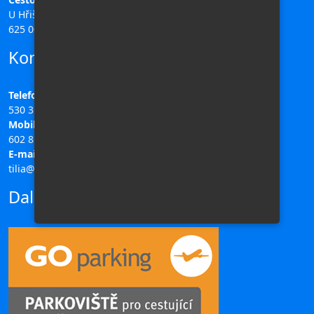
U Hřiště 196/11,
625 00 Brno
Kontakty
Telefon:
530 311 708
Mobil:
602 851 313
E-mail:
tilia@ck-tilia.cz
Další odkazy