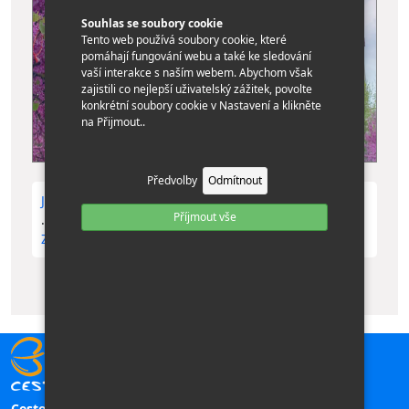
Souhlas se soubory cookie
Tento web používá soubory cookie, které
pomáhají fungování webu a také ke sledování
vaší interakce s naším webem. Abychom však
zajistili co nejlepší uživatelský zážitek, povolte
konkrétní soubory cookie v Nastavení a klikněte
na Přijmout..
Předvolby
Odmítnout
Jarní putování pohostinnou Albánií 2026 - vyprodáno
Příjmout vše
...
Zobrazit více »
Cestovní kancelář TILIA