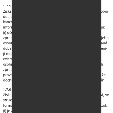
1.7.5
Získat od cestovní kanceláře kdykoliv potvrzení, že jeho osobní
údaje jsou zpracovávány, a pokud tomu tak je, je cestovní
kancelář povinna mu na žádost poskytnout následující
informace a vydat mu kopii zpracovávaných osobních údajů:
(i) účel zpracování, (ii) kategorie osobních údajů, které
zpracovává, (iii) příjemci nebo kategorie příjemců, kterým jeho
osobní údaje byly nebo budou zpřístupněny, (iv) plánovaná
doba, po kterou budou jeho osobní údaje uloženy, nebo není-li
ji možné určit, kritéria použitá ke stanovení této doby, (v)
existence práva požadovat od správce opravu nebo výmaz
osobních údajů týkajících se zákazníka nebo omezení jejich
zpracování a vznést námitku proti tomuto zpracování, (vi)
právo podat stížnost u dozorového úřadu, (vii) skutečnost, že
dochází k automatizovanému rozhodování včetně profilování.
1.7.6
Získat své osobní údaje, které cestovní kancelář zpracovává, ve
strukturovaném, běžně používaném a strojově čitelném
formátu, a tyto předat jinému správci osobních údajů, pokud:
(i) je zpracování osobních údajů zákazníka založeno na