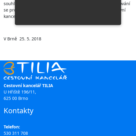
souhlasu se zpracováním osobních údajů, nebo (ii) zpracování
se provádí automatizovaně. Pokud je možné, předá cestovní
kancelář osobní údaje zákazníka jinému správci.
V Brně 25. 5. 2018
Cestovní kancelář TILIA
U Hřiště 196/11,
625 00 Brno
Kontakty
Telefon:
530 311 708