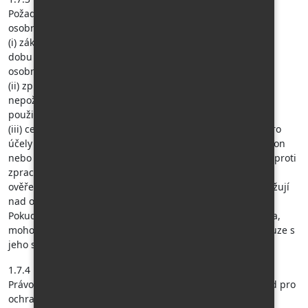
Požadovat, aby cestovní kancelář omezila zpracování jeho
osobních údajů, pokud
(i) zákazník popírá přesnost svých osobních údajů, a to na
dobu potřebnou k tomu, aby správce ověřil přesnost jeho
osobních údajů,
(ii) zpracování jeho osobních údajů bylo protiprávní, ale
nepožádá o výmaz osobních údajů, ale o omezení jejich
použití,
(iii) cestovní kancelář již nepotřebuje jeho osobní údaje pro
účely zpracování, ale zákazník je požaduje pro určení, výkon
nebo obhajobu svých nároků,(iv) zákazník vznesl námitku proti
zpracování svých osobních údajů, a to do doby než bude
ověřeno, zda oprávněné důvody cestovní kanceláře převažují
nad oprávněnými důvody zákazníka.
Pokud bylo omezeno zpracování osobních údajů zákazníka,
mohou být jeho údaje zpracovány, s výjimkou uložení, pouze s
jeho souhlasem.
1.7.4
Právo podat stížnost u dozorového orgánu, kterým je Úřad pro
ochranu osobních údajů.