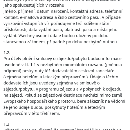
jeho spolucestujících v rozsahu:
jméno, příjmení, datum narození, kontaktní adresa, telefonní
kontakt, e-mailová adresa a číslo cestovního pasu. V případě
vyřizování vstupních víz požadujeme též sdělení státní
příslušnosti, data vydání pasu, platnosti pasu a místa jeho
vydání. Všechny osobní údaje budou uloženy po dobu
stanovenou zákonem, případně po dobu nezbytně nutnou.
1.2.
Pro účely plnění smlouvy o zájezdu/pobytu budou informace
uvedené v čl. 1.1 v nezbytném minimálním rozsahu (jméno a
příjmení) poskytnuty též dodavatelům cestovní kanceláře
(zejména hotelům a leteckým přepravcům ). Údaje o těchto
dodavatelích jsou uvedeny zejména ve smlouvě o
zájezdu/pobytu, v programu zájezdu a v pokynech k odjezdu
na zájezd. Pokud se zájezdová destinace nachází mimo země
Evropského hospodářského prostoru, bere zákazník na vědomí,
že jeho údaje budou poskytnuty hotelům a leteckým
přepravcům v této třetí zemi.
1.3