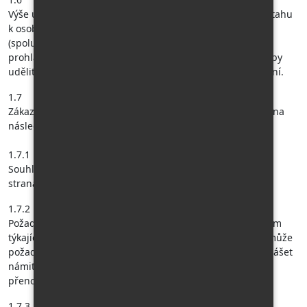
Výše uvedená ustanovení článku 1 platí přiměřeně i ve vztahu
k osobám, v jejichž prospěch zákazník smlouvu uzavřel
(spolucestující). Uzavřením smlouvy o zájezdu zákazník
prohlašuje, že je oprávněn souhlasy za spolucestující osoby
udělit, a to ať už na základě smluvního či jiného zastoupení.
1.7
Zákazník bere na vědomí, že jako subjekt údajů má zejména
následující práva:
1.7.1
Souhlas s uveřejněním své fotografie na internetových
stranách cestovní kanceláře může kdykoliv odvolat.
1.7.2
Požadovat od cestovní kanceláře přístup k osobním údajům
týkajícím se jeho osoby, jejich opravu nebo výmaz, popř. může
požadovat omezení zpracování svých osobních údajů, vznášet
námitky proti zpracování osobních údajů, jakož i práva na
přenositelnost údajů.
1.7.3