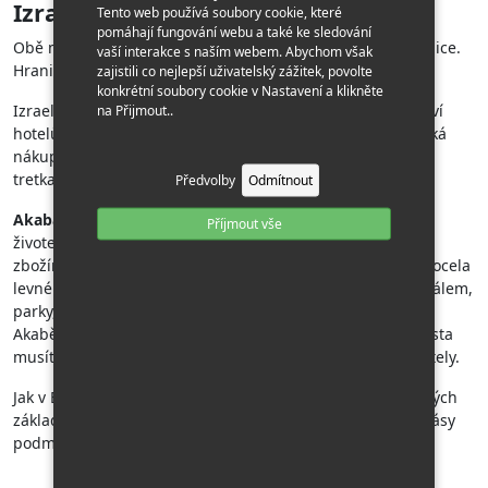
Izraeli?
Tento web používá soubory cookie, které
pomáhají fungování webu a také ke sledování
Obě města leží téměř vedle sebe, rozděluje je pouze hranice.
vaší interakce s naším webem. Abychom však
Hranice je však předělem mezi dvěma světy.
zajistili co nejlepší uživatelský zážitek, povolte
konkrétní soubory cookie v Nastavení a klikněte
Izraelský
Eilat
působí až evropsky, je v něm velké množství
na Přijmout..
hotelů a restaurací, pěkná promenáda, veřejné pláže, velká
nákupní centra , obchody s luxusním zbožím i stánky s
tretkami .
Předvolby
Odmítnout
Akaba
na druhé straně zálivu žije barvitým orientálním
Příjmout vše
životem. Nabízí nekonečné arabské súky s nejrůznějším
zbožím, obchody nabízející vše, na co pomyslíte (včetně docela
levného alkoholu), pohostinné restaurace s milým personálem,
parky, mešity a trochu historie. Na veřejné pláže nejde v
Akabě spolehnout, tam se koupou jen malí kluci. Jako turista
musíte využít služeb soukromých pláží provozovaných hotely.
Jak v Eilatu, tak v Akabě najdete velké množství potápěčských
základen, kde s asistencí instruktorů můžete objevovat krásy
podmořského světa.