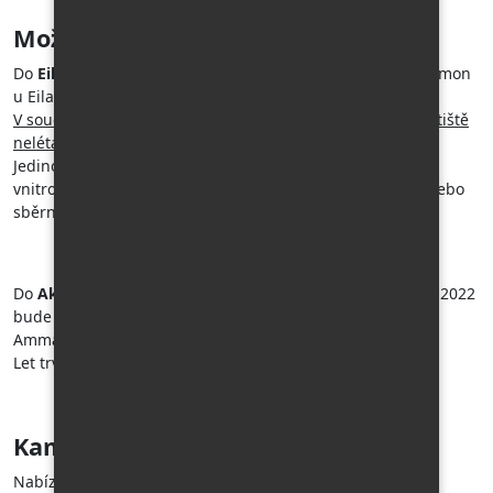
Možnosti leteckého spojení
Do
Eilatu
- slibované lety z Prahy nebo Vídně na letiště Ramon
u Eilatu se dosud nekonají.
V současné době žádná ze zahraničních společností na letiště
nelétá, letiště slouží pouze pro vnitrostátní lety.
Jedinou možností je letět do Tel Avivu a z Tel Avivu
vnitrostátním letem na letiště Ramon, do Eilatu taxíkem nebo
sběrným mikrobusem.
Do
Akaby
- nejlevnější let je s Ryanair z Vídně (od 30. 10. 2022
bude Ryanair opět létat z Prahy) do Ammánu. Z letiště v
Ammánu pak soukromý transfer do Aqaby.
Let trvá cca 4 hodiny, transfer 3 hodiny.
Kam můžete vyrazit za poznáním?
Nabízí se toho docela hodně. Podívejte se na další sekci