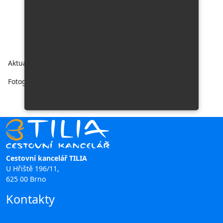
listopad
25
24
prosinec
20
23
Aktuální počasí Eilat, Akaba -
zde
Fotogalerie: © Dreamstime.com, CK Tilia
Cestovní kancelář TILIA
U Hřiště 196/11,
625 00 Brno
Kontakty