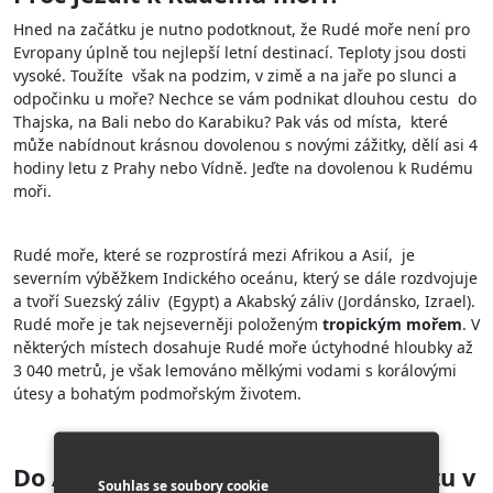
Hned na začátku je nutno podotknout, že Rudé moře není pro
Evropany úplně tou nejlepší letní destinací. Teploty jsou dosti
vysoké. Toužíte však na podzim, v zimě a na jaře po slunci a
odpočinku u moře? Nechce se vám podnikat dlouhou cestu do
Thajska, na Bali nebo do Karabiku? Pak vás od místa, které
může nabídnout krásnou dovolenou s novými zážitky, dělí asi 4
hodiny letu z Prahy nebo Vídně. Jeďte na dovolenou k Rudému
moři.
Rudé moře, které se rozprostírá mezi Afrikou a Asií, je
severním výběžkem Indického oceánu, který se dále rozdvojuje
a tvoří Suezský záliv (Egypt) a Akabský záliv (Jordánsko, Izrael).
Rudé moře je tak nejseverněji položeným
tropickým mořem
. V
některých místech dosahuje Rudé moře úctyhodné hloubky až
3 040 metrů, je však lemováno mělkými vodami s korálovými
útesy a bohatým podmořským životem.
Do Akaby v Jordánsku nebo do Eilatu v
Souhlas se soubory cookie