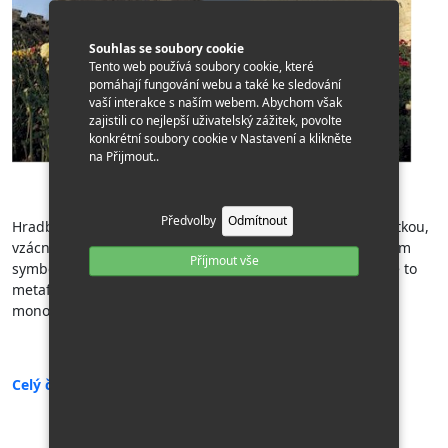
Souhlas se soubory cookie
Tento web používá soubory cookie, které
pomáhají fungování webu a také ke sledování
vaší interakce s naším webem. Abychom však
zajistili co nejlepší uživatelský zážitek, povolte
konkrétní soubory cookie v Nastavení a klikněte
na Přijmout..
Předvolby
Odmítnout
Hradby Jeruzaléma jsou nejen jedinečnou stavební památkou,
vzácně zachovalým středověkým opevněním, ale především
Příjmout vše
symbolem věčného města. Jeruzalém je více než město, je to
metafora. Je to Svatost - svaté město tří velkých
monoteistických náboženství.
Celý článek otevřete zde