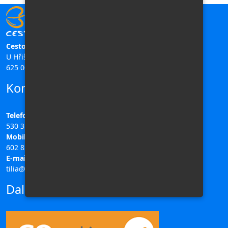
Cestovní kancelář TILIA
U Hřiště 196/11,
625 00 Brno
Kontakty
Telefon:
530 311 708
Mobil:
602 851 313
E-mail:
tilia@ck-tilia.cz
Další odkazy