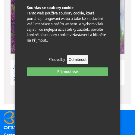
Souhlas se soubory cookie
Tento web používá soubory cookie, které
pomáhají fungování webu a také ke sledování
vaší interakce s naším webem. Abychom však
zajistili co nejlepší uživatelský zážitek, povolte
konkrétní soubory cookie v Nastavení a klikněte
na Přijmout..
Předvolby
Odmítnout
Jarní putování pohostinnou Albánií 2026 - vyprodáno
Příjmout vše
...
Zobrazit více »
Cestovní kancelář TILIA