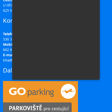
U Hřiště 196/11,
625 00 Brno
Kontakty
Telefon:
530 311 708
Mobil:
602 851 313
E-mail:
tilia@ck-tilia.cz
Další odkazy