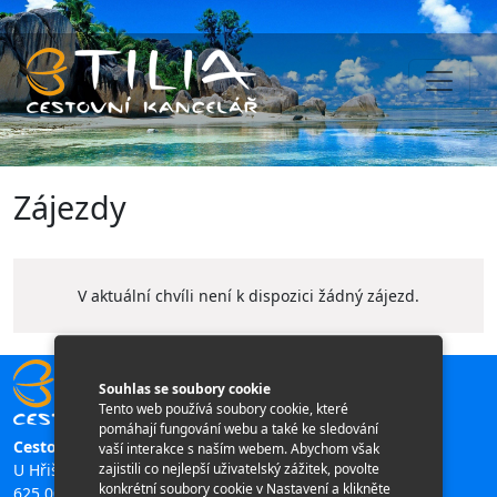
Zájezdy
V aktuální chvíli není k dispozici žádný zájezd.
Souhlas se soubory cookie
Tento web používá soubory cookie, které
pomáhají fungování webu a také ke sledování
Cestovní kancelář TILIA
vaší interakce s naším webem. Abychom však
zajistili co nejlepší uživatelský zážitek, povolte
U Hřiště 196/11,
konkrétní soubory cookie v Nastavení a klikněte
625 00 Brno