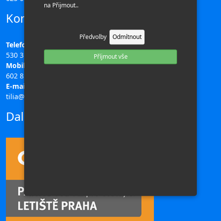
na Přijmout..
Kontakty
Předvolby
Odmítnout
Telefon:
530 311 708
Příjmout vše
Mobil:
602 851 313
E-mail:
tilia@ck-tilia.cz
Další odkazy