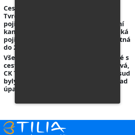
Cestovní kancelář TILIA - Ludmila
Tvrdoňová má sjednáno řádné
pojištění pro případ úpadku cestovní
kanceláře u Pojišťovny Generali Česká
pojišťovna. Současná pojistka je platná
do 28. 1. 2026.
Všechny smlouvy o zájezdu uzavřené s
cestovní kanceláří Ludmila Tvrdoňová,
CK Tilia kdykoliv od roku 2001 doposud
byly a jsou řádně pojištěny pro případ
úpadku cestovní kanceláře.