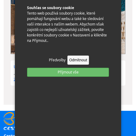
Souhlas se soubory cookie
Tento web používá soubory cookie, které
pomáhají fungování webu a také ke sledování
vaší interakce s naším webem. Abychom však
zajistili co nejlepší uživatelský zážitek, povolte
konkrétní soubory cookie v Nastavení a klikněte
na Přijmout..
Předvolby
Odmítnout
Uzbekistánem po Hedvábné stezce - vyprodáno
Příjmout vše
...
Zobrazit více »
Cestovní kancelář TILIA