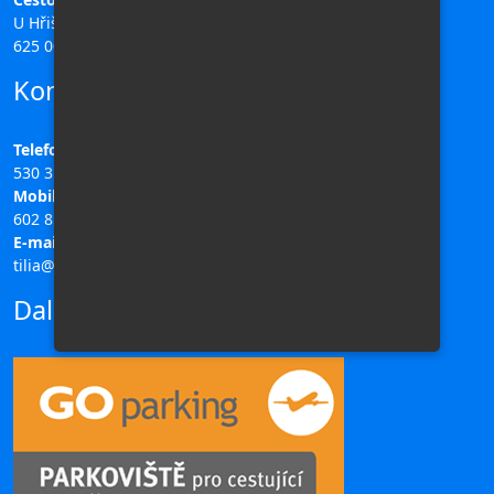
U Hřiště 196/11,
625 00 Brno
Kontakty
Telefon:
530 311 708
Mobil:
602 851 313
E-mail:
tilia@ck-tilia.cz
Další odkazy