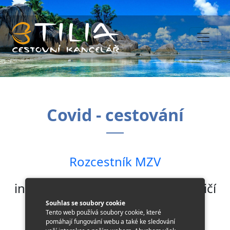
Covid - cestování
Rozcestník MZV
informace o cestování do zahraničí
Souhlas se soubory cookie
uspořádané podle abecedy
Tento web používá soubory cookie, které
pomáhají fungování webu a také ke sledování