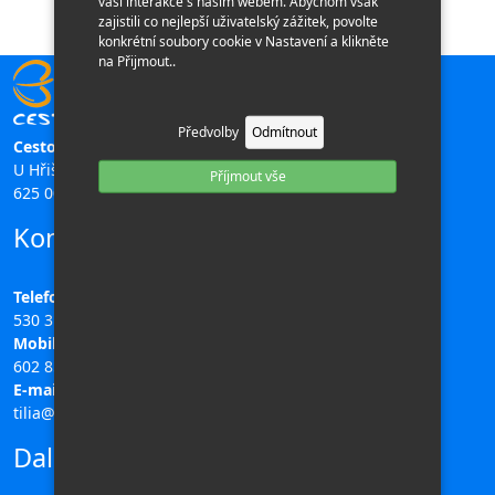
vaší interakce s naším webem. Abychom však
zajistili co nejlepší uživatelský zážitek, povolte
konkrétní soubory cookie v Nastavení a klikněte
na Přijmout..
Předvolby
Odmítnout
Cestovní kancelář TILIA
U Hřiště 196/11,
Příjmout vše
625 00 Brno
Kontakty
Telefon:
530 311 708
Mobil:
602 851 313
E-mail:
tilia@ck-tilia.cz
Další odkazy