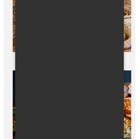
Přírodní fermentace vína v hliněných nádobách qvevri