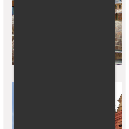
Tbilisi, čtvrť Abanotubami se sirnými lázněmi