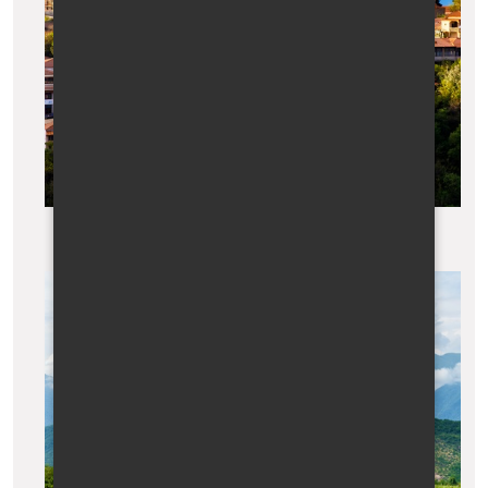
Malebné město Signagi v Kachetii