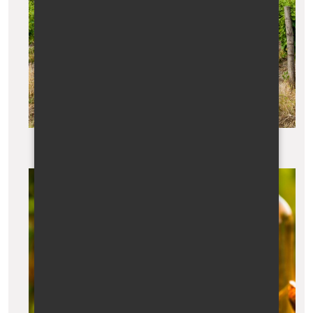
Výhled do údolí Alazani s vinicemi a Kavkazem v pozadí