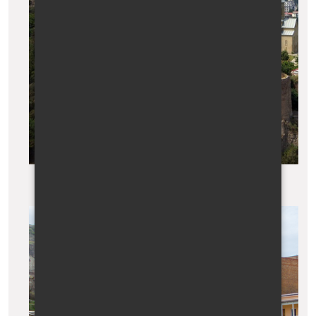
Tbilisi, pevnost Narikala a výhled na město