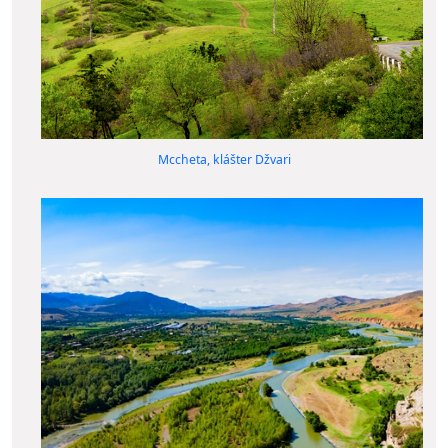
Mccheta, klášter Džvari