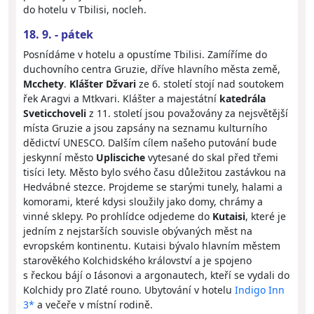
do hotelu v Tbilisi, nocleh.
18. 9. - pátek
Posnídáme v hotelu a opustíme Tbilisi. Zamíříme do
duchovního centra Gruzie, dříve hlavního města země,
Mcchety
.
Klášter Džvari
ze 6. století stojí nad soutokem
řek Aragvi a Mtkvari. Klášter a majestátní
katedrála
Sveticchoveli
z 11. století jsou považovány za nejsvětější
místa Gruzie a jsou zapsány na seznamu kulturního
dědictví UNESCO. Dalším cílem našeho putování bude
jeskynní město
Uplisciche
vytesané do skal před třemi
tisíci lety. Město bylo svého času důležitou zastávkou na
Hedvábné stezce. Projdeme se starými tunely, halami a
komorami, které kdysi sloužily jako domy, chrámy a
vinné sklepy. Po prohlídce odjedeme do
Kutaisi
, které je
jedním z nejstarších souvisle obývaných měst na
evropském kontinentu. Kutaisi bývalo hlavním městem
starověkého Kolchidského království a je spojeno
s řeckou bájí o Iásonovi a argonautech, kteří se vydali do
Kolchidy pro Zlaté rouno. Ubytování v hotelu
Indigo Inn
3*
a večeře v místní rodině.