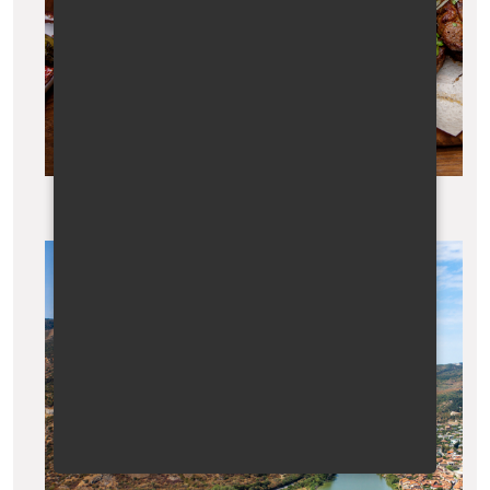
Dobroty gruzínské kuchyně