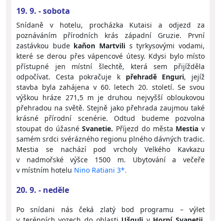
19. 9. - sobota
Snídaně v hotelu, procházka Kutaisi a odjezd za
poznáváním přírodních krás západní Gruzie. První
zastávkou bude
kaňon Martvili
s tyrkysovými vodami,
které se derou přes vápencové útesy. Kdysi bylo místo
přístupné jen místní šlechtě, která sem přijížděla
odpočívat. Cesta pokračuje k
přehradě Enguri
, jejíž
stavba byla zahájena v 60. letech 20. století. Se svou
výškou hráze 271,5 m je druhou nejvyšší obloukovou
přehradou na světě. Stejně jako přehrada zaujmou také
krásné přírodní scenérie. Odtud budeme pozvolna
stoupat do úžasné
Svanetie.
Příjezd do města
Mestia
v
samém srdci svérázného regionu plného dávných tradic.
Mestia se nachází pod vrcholy Velkého Kavkazu
v nadmořské výšce 1500 m. Ubytování a večeře
v místním hotelu
Nino Ratiani 3*.
20. 9. - neděle
Po snídani nás čeká zlatý bod programu – výlet
v terénních vozech do oblasti
Ušguli
v
Horní Svanetii
,