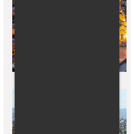
Tbilisi, katedrála Nejsvětější Trojice při východu slunce