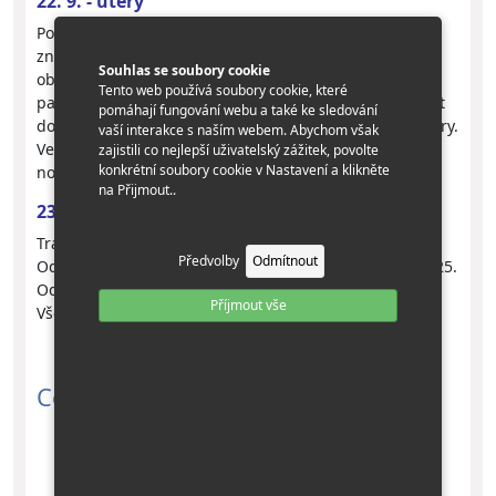
22. 9. - úterý
Po snídani v hotelu opustíme Kutaisi a zamíříme ke
známému lázeňskému městu
Bordžomi
, proslulému
Souhlas se soubory cookie
oblíbenou minerální vodou. Procházka lázeňským
Tento web používá soubory cookie, které
parkem k prameni slavné minerálky. Odpoledne návrat
pomáhají fungování webu a také ke sledování
do
Tbilisi
, poslední příležitost nakoupit dárky a suvenýry.
vaší interakce s naším webem. Abychom však
Večeře na rozloučenou v jedné z hospůdek a krátký
zajistili co nejlepší uživatelský zážitek, povolte
konkrétní soubory cookie v Nastavení a klikněte
nocleh.
na Přijmout..
23. 9. - středa
Transfer na letiště ve 3:30, snídaně formou balíčku.
Předvolby
Odmítnout
Odlet s Turkish Airlines do Istanbulu v 7:00, přílet v 8:25.
Odlet do Prahy ve 12:50, přílet do Prahy ve 14:25.
Příjmout vše
Všechny časy jsou místní časy.
Cena: 38 900 Kč