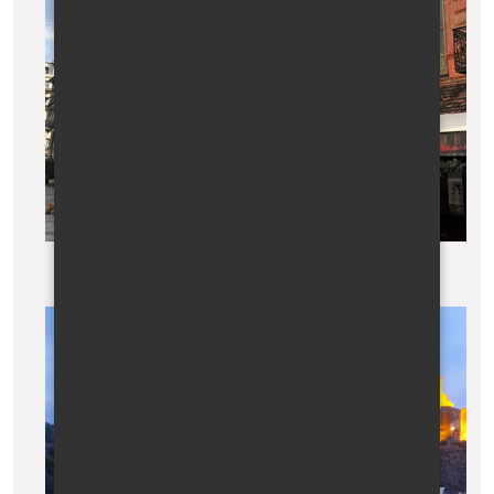
Tbilisi, Hodinová věž s orlojem