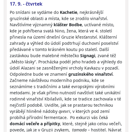
17. 9. - čtvrtek
Po snídani se vydáme do
Kachetie
, nejkrásnější
gruzínské oblasti a místa, kde se zrodilo vinařství.
Navštívíme významný
klášter Bodbe
, uctívané místo,
kde je pohřbena svatá Nino, žena, která ve 4. století
přinesla na území dnešní Gruzie křesťanství. Klášterní
zahrady a výhled do údolí podtrhují duchovní poselství
předávané v tomto krásném koutu po staletí. Další
zastávkou bude malebné městečko
Signagi
, zvané též
„Město lásky“. Procházka podél jeho hradeb a výhledy do
údolí Alazani se zasněženými vrcholy Kavkazu v pozadí.
Odpoledne bude ve znamení
gruzínského vinařství
.
Začneme návštěvou moderního podniku, kde se
seznámíme s tradičními a také evropskými výrobními
metodami. Je však přímo nutností navštívit také unikátní
rodinné vinařství Kbilašvili, kde se tradice zachovala v té
nejčistší podobě. Uvidíte, jak se prastarou technikou
vyrábějí hliněné nádoby
qvevri
, v kterých pod zemí
probíhá přírodní fermentace. Po exkurzi vás čeká
domácí večeře a přípitky
, které, stejně jako celou večeři,
povede, jak je v Gruzii zvykem,
tamada
– hostitel. Návrat