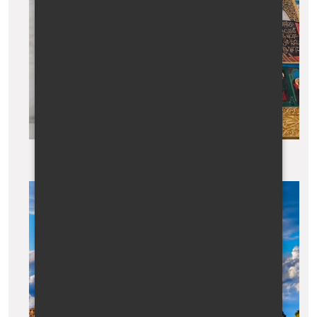
Ikona svaté Nino v klášteru Bodbe