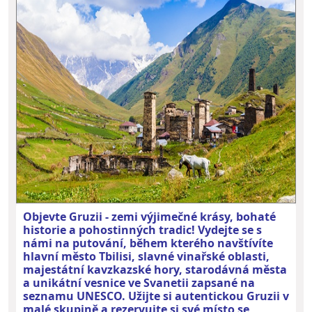
Objevte Gruzii - zemi výjimečné krásy, bohaté
historie a pohostinných tradic! Vydejte se s
námi na putování, během kterého navštívíte
hlavní město Tbilisi, slavné vinařské oblasti,
majestátní kavzkazské hory, starodávná města
a unikátní vesnice ve Svanetii zapsané na
seznamu UNESCO. Užijte si autentickou Gruzii v
malé skupině a rezervujte si své místo se