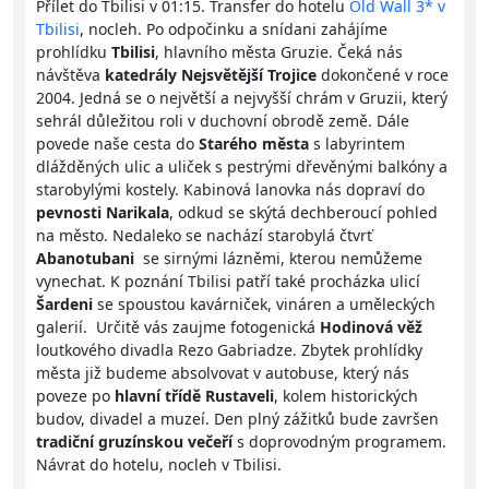
Přílet do Tbilisi v 01:15. Transfer do hotelu
Old Wall 3* v
Tbilisi
, nocleh. Po odpočinku a snídani zahájíme
prohlídku
Tbilisi
, hlavního města Gruzie. Čeká nás
návštěva
katedrály Nejsvětější Trojice
dokončené v roce
2004. Jedná se o největší a nejvyšší chrám v Gruzii, který
sehrál důležitou roli v duchovní obrodě země. Dále
povede naše cesta do
Starého města
s labyrintem
dlážděných ulic a uliček s pestrými dřevěnými balkóny a
starobylými kostely. Kabinová lanovka nás dopraví do
pevnosti Narikala
, odkud se skýtá dechberoucí pohled
na město. Nedaleko se nachází starobylá čtvrť
Abanotubani
se sirnými lázněmi, kterou nemůžeme
vynechat. K poznání Tbilisi patří také procházka ulicí
Šardeni
se spoustou kavárniček, vináren a uměleckých
galerií. Určitě vás zaujme fotogenická
Hodinová věž
loutkového divadla Rezo Gabriadze. Zbytek prohlídky
města již budeme absolvovat v autobuse, který nás
poveze po
hlavní třídě Rustaveli
, kolem historických
budov, divadel a muzeí. Den plný zážitků bude završen
tradiční gruzínskou večeří
s doprovodným programem.
Návrat do hotelu, nocleh v Tbilisi.