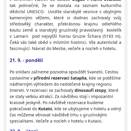
tak jedinečné, že se dostala na seznam kulturního
dědictví UNESCO. Uvidíte starobylé vesnice s obytnými
kamennými věžemi, které si dodnes zachovaly svůj
středověký charakter, překrásnou krajinu odlehlého
koutu země a starobylý gruzínský pravoslavný kostelík
v Lamarii pod nejvyšší horou Gruzie Šchara (5193 m).
Čeká vás také oběd v místním hostinci. Vše autentické a
fascinující. Návrat do Mestie, večeře a nocleh v hotelu.
21. 9. - pondělí
Po snídani začneme pozvolna opouštět Svanetii. Cestou
zastavíme v
přírodní rezervaci Sataplia
, kde se potěšíme
nádherným výhledem do nedotčené krajiny regionu
Imereti. V rezervaci se zachovaly
dinosauří stopy
, které
se staly velkou atrakcí. Za návštěvu stojí i impozantní
krasové jeskyně. Po návštěvě rezervace budeme
pokračovat do
Kutaisi
, kde se ubytujeme v hotelu a volný
čas můžeme věnovat návštěvě trhu s gruzínskými
specialitami. Večeře a nocleh v hotelu v Kutaisi.