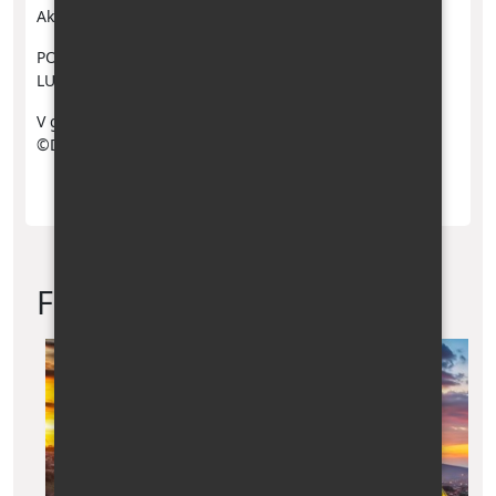
Aktualizace: 28. 10. 2025
POŘADATELEM ZÁJEZDU JE CESTOVNÍ KANCELÁŘ
LUDMILA TVRDOŇOVÁ - TILIA, IČO 46949739
V galerii byly použity fotografie:
©Dreamstime.com
Fotogalerie